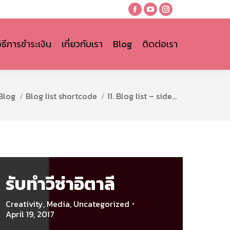
Facebook
YouTube
Instagram
page
page
page
opens
opens
opens
วิธีการชำระเงิน
เกี่ยวกับเรา
Blog
ติดต่อเรา
in
in
in
new
new
new
window
window
window
ere:
Blog
Blog list shortcode
11. Blog list – side…
รับทำวีซ่าอิตาลี
Creativity
,
Media
,
Uncategorized
April 19, 2017