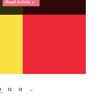
Read Article
1
12
13
→