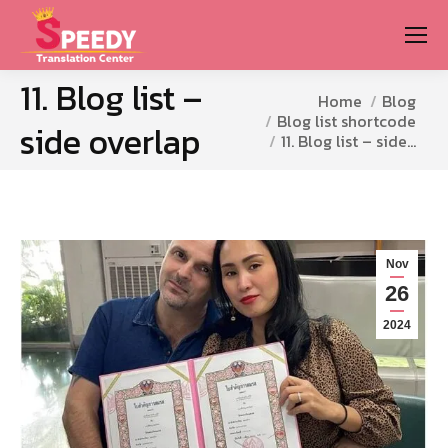
11. Blog list –
You are here:
Home
Blog
Blog list shortcode
side overlap
11. Blog list – side…
Nov
26
2024