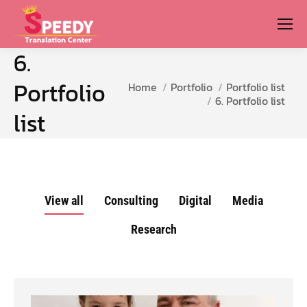
6.
Portfolio
You are here:
Home
Portfolio
Portfolio list
6. Portfolio list
list
View all
Consulting
Digital
Media
Research