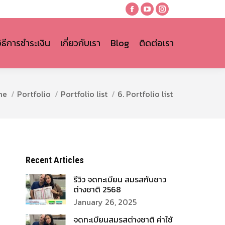
Facebook
YouTube
Instagram
page
page
page
opens
opens
opens
วิธีการชำระเงิน
เกี่ยวกับเรา
Blog
ติดต่อเรา
in
in
in
new
new
new
window
window
window
re here:
me
Portfolio
Portfolio list
6. Portfolio list
Recent Articles
รีวิว จดทะเบียน สมรสกับชาว
ต่างชาติ 2568
January 26, 2025
จดทะเบียนสมรสต่างชาติ ค่าใช้