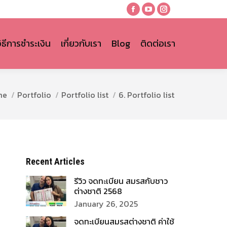
Facebook
YouTube
Instagram
page
page
page
opens
opens
opens
วิธีการชำระเงิน
เกี่ยวกับเรา
Blog
ติดต่อเรา
in
in
in
new
new
new
window
window
window
re here:
me
Portfolio
Portfolio list
6. Portfolio list
Recent Articles
รีวิว จดทะเบียน สมรสกับชาว
ต่างชาติ 2568
January 26, 2025
จดทะเบียนสมรสต่างชาติ ค่าใช้